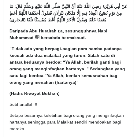
عَنْ أَبِي هُرَيْرَةَ رَضِيَ اللَّهُ عَنْهُ أَنَّ النَّبِيَّ صَلَّى اللَّهُ عَلَيْهِ وَسَلَّمَ قَالَ: مَا
مِنْ يَوْمٍ يُصْبِحُ الْعِبَادُ فِيهِ إِلَّا مَلَكَانِ يَنْزِلَانِ فَيَقُولُ أَحَدُهُمَا اللَّهُمَّ أَعْطِ
مُنْفِقًا خَلَفًا وَيَقُولُ الْآخَرُ اللَّهُمَّ أَعْطِ مُمْسِكًا تَلَفًا (البخاري)
Daripada Abu Hurairah r.a, sesungguhnya Nabi
Muhammad ﷺ bersabda bermaksud:
“Tidak ada yang berpagi-pagian para hamba padanya
kecuali ada dua malaikat yang turun. Salah satu di
antara keduanya berdoa: “Ya Allah, berilah ganti bagi
orang yang menginfaqkan hartanya. ” Sedangkan yang
satu lagi berdoa “Ya Allah, berilah kemusnahan bagi
orang yang menahan (hartanya)”
(Hadis Riwayat Bukhari)
Subhanallah ‼️
Betapa besarnya kelebihan bagi orang yang menginfaqkan
hartanya sehingga para Malaikat sendiri mendoakan bagi
mereka.