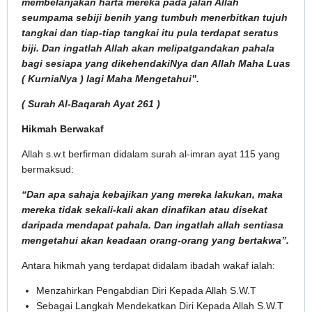
membelanjakan harta mereka pada jalan Allah
seumpama sebiji benih yang tumbuh menerbitkan tujuh
tangkai dan tiap-tiap tangkai itu pula terdapat seratus
biji. Dan ingatlah Allah akan melipatgandakan pahala
bagi sesiapa yang dikehendakiNya dan Allah Maha Luas
( KurniaNya ) lagi Maha Mengetahui”.
( Surah Al-Baqarah Ayat 261 )
Hikmah Berwakaf
Allah s.w.t berfirman didalam surah al-imran ayat 115 yang
bermaksud:
“Dan apa sahaja kebajikan yang mereka lakukan, maka
mereka tidak sekali-kali akan dinafikan atau disekat
daripada mendapat pahala. Dan ingatlah allah sentiasa
mengetahui akan keadaan orang-orang yang bertakwa”.
Antara hikmah yang terdapat didalam ibadah wakaf ialah:
Menzahirkan Pengabdian Diri Kepada Allah S.W.T
Sebagai Langkah Mendekatkan Diri Kepada Allah S.W.T