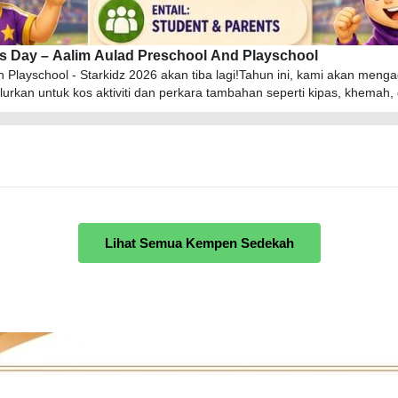
s Day – Aalim Aulad Preschool And Playschool
Playschool - Starkidz 2026 akan tiba lagi!Tahun ini, kami akan menga
kan untuk kos aktiviti dan perkara tambahan seperti kipas, khemah, 
ngi admin di 01158530774 (sha) untuk info/pertanyaan lanjut.
Lihat Semua Kempen Sedekah