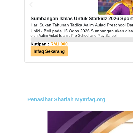
Sumbangan Ikhlas Untuk Starkidz 2026 Sport
Hari Sukan Tahunan Tadika Aalim Aulad Preschool Dan 
Unikl - BMI pada 15 Ogos 2026.Sumbangan akan disalur
oleh Aalim Aulad Islamic Pre-School and Play School
sumbangan.Sumbangan anda adalah amat dihargai!Hubu
Kutipan :
RM1,000
Infaq Sekarang
Penasihat Shariah MyInfaq.org