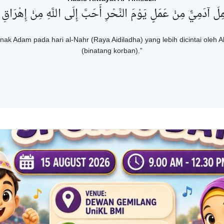
ِلَ آدَمِيٌّ مِنْ عَمَلٍ يَوْمَ النَّحْرِ أَحَبَّ إِلَى اللَّهِ مِنْ إِهْرَاقِ ا
nak Adam pada hari al-Nahr (Raya Aidiladha) yang lebih dicintai oleh
(binatang korban).”