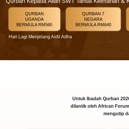
Qurban Kepada Allah SWT Tanda Keimanan & K
QURBAN
QURBAN 7
UGANDA
NEGARA
BERMULA RM560
BERMULA RM640
Hari Lagi Menjelang Aidil Adha
Untuk Ibadah Qurban 2026
dilantik oleh African For
mengutip d