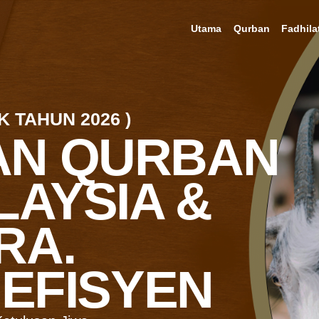
Utama
Qurban
Fadhila
 TAHUN 2026 )
AN QURBAN
LAYSIA &
RA.
 EFISYEN