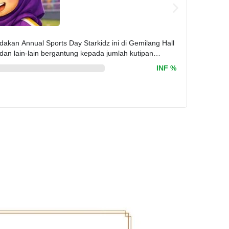
Sumbang
dakan Annual Sports Day Starkidz ini di Gemilang Hall
Hari Suka
dan lain-lain bergantung kepada jumlah kutipan
Female Co
oleh Aalim
kutipan 
INF %
Kutipan 
Infaq 