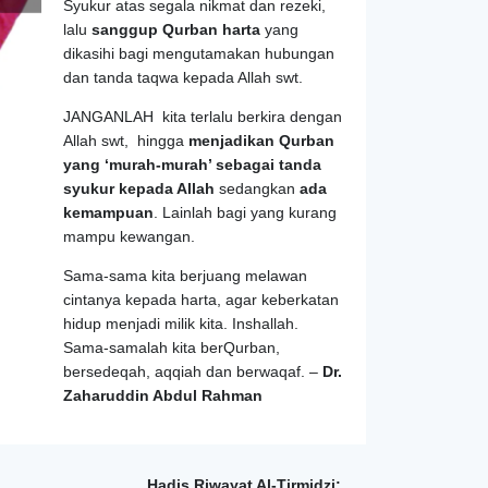
Syukur atas segala nikmat dan rezeki,
lalu
sanggup Qurban harta
yang
dikasihi bagi mengutamakan hubungan
dan tanda taqwa kepada Allah swt.
JANGANLAH kita terlalu berkira dengan
Allah swt, hingga
menjadikan Qurban
yang ‘murah-murah’ sebagai tanda
syukur kepada Allah
sedangkan
ada
kemampuan
. Lainlah bagi yang kurang
mampu kewangan.
Sama-sama kita berjuang melawan
cintanya kepada harta, agar keberkatan
hidup menjadi milik kita. Inshallah.
Sama-samalah kita berQurban,
bersedeqah, aqqiah dan berwaqaf. –
Dr.
Zaharuddin Abdul Rahman
Hadis Riwayat Al-Tirmidzi: