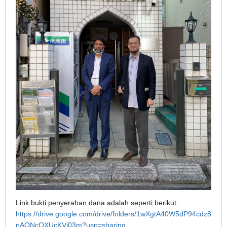
Link bukti penyerahan dana adalah seperti berikut:
https://drive.google.com/drive/folders/1wXgtA40W5dP94cdz8
pAONcQXUcKVi03m?usp=sharing